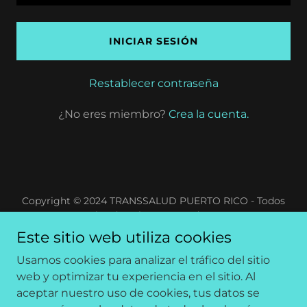
INICIAR SESIÓN
Restablecer contraseña
¿No eres miembro?
Crea la cuenta.
Copyright © 2024 TRANSSALUD PUERTO RICO - Todos
los derechos reservados.
Con tecnología de
GoDaddy
Este sitio web utiliza cookies
Usamos cookies para analizar el tráfico del sitio
VIH & PREP.
web y optimizar tu experiencia en el sitio. Al
PRUEBA DE VIH GRATIS
aceptar nuestro uso de cookies, tus datos se
SALUD SEXUAL